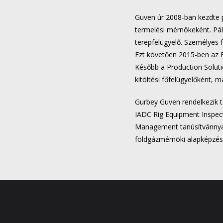
Guven úr 2008-ban kezdte 
termelési mérnökeként. Pály
terepfelügyelő. Személyes f
Ezt követően 2015-ben az En
Később a Production Solutio
kitöltési főfelügyelőként, 
Gurbey Guven rendelkezik 
IADC Rig Equipment Inspect
Management tanúsítvánnyal,
földgázmérnöki alapképzés