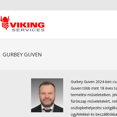
GURBEY GUVEN
Gurbey Guven 2024-ben csat
Guven több mint 18 éves tap
termelési műveleteiben. Jel
fúróiszap műveletekért, ne
oszlopbehelyezési szolgálta
ügyfelekkel és beszállítókka